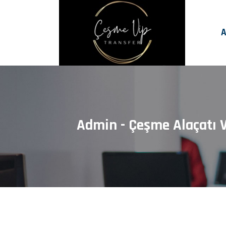
A
Admin - Çeşme Alaçatı V