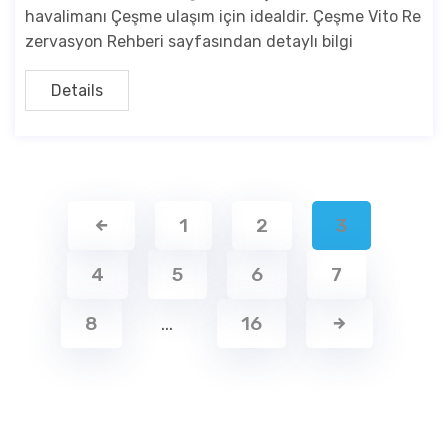
havalimanı Çeşme ulaşım için idealdir. Çeşme Vito Re
zervasyon Rehberi sayfasından detaylı bilgi
Details
1
2
3
4
5
6
7
8
…
16