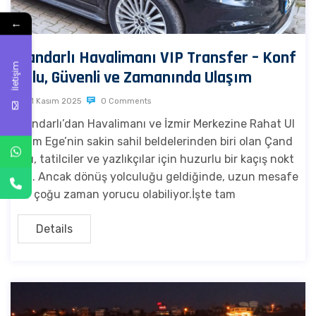
←
Çandarlı Havalimanı VIP Transfer – Konf
İletişim
orlu, Güvenli ve Zamanında Ulaşım
1 Kasım 2025
0 Comments
Çandarlı’dan Havalimanı ve İzmir Merkezine Rahat Ul
aşım Ege’nin sakin sahil beldelerinden biri olan Çand
arlı, tatilciler ve yazlıkçılar için huzurlu bir kaçış nokt
ası. Ancak dönüş yolculuğu geldiğinde, uzun mesafe
ler çoğu zaman yorucu olabiliyor.İşte tam
Details