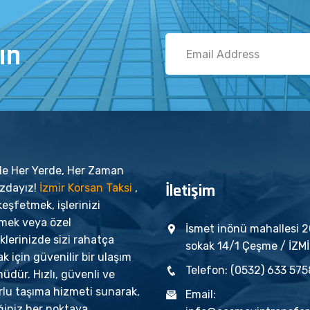
ın
'de Her Yerde, Her Zaman
İletişim
ızdayız!
İzmir Korsan Taksi
,
keşfetmek, işlerinizi
tmek veya özel
İsmet inönü mahallesi 
iklerinizde sizi rahatça
sokak 14/1 Çeşme / İZM
k için güvenilir bir ulaşım
Telefon: (0532) 633 575
dür. Hızlı, güvenli ve
rlu taşıma hizmeti sunarak,
Email:
ğiniz her noktaya