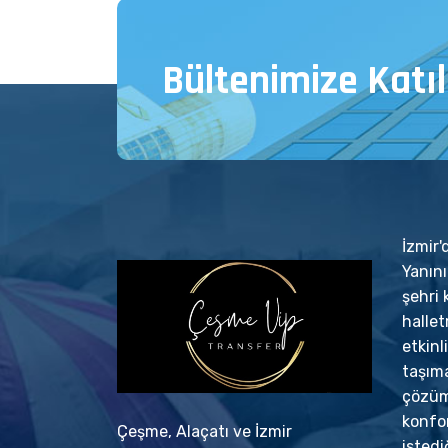
Bültenimize Katıl
İzmir
Yanın
şehri 
halle
etkinl
taşıma
çözümü
konfo
Çeşme, Alaçatı ve İzmir
istedi