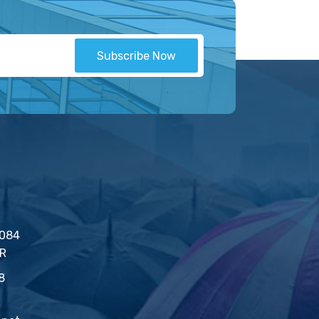
Subscribe Now
2084
İR
8