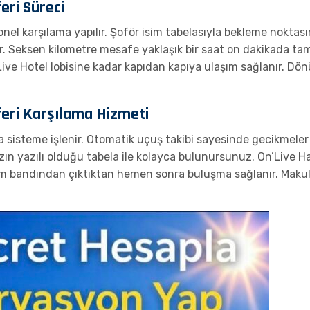
eri Süreci
el karşılama yapılır. Şoför isim tabelasıyla bekleme noktasın
ilir. Seksen kilometre mesafe yaklaşık bir saat on dakikada t
Live Hotel lobisine kadar kapıdan kapıya ulaşım sağlanır. Dö
eri Karşılama Hizmeti
isteme işlenir. Otomatik uçuş takibi sayesinde gecikmeler an
ızın yazılı olduğu tabela ile kolayca bulunursunuz. On’Live 
lim bandından çıktıktan hemen sonra buluşma sağlanır. Mak