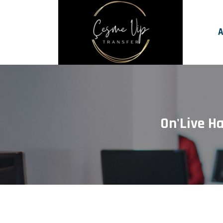
A
On'Live H