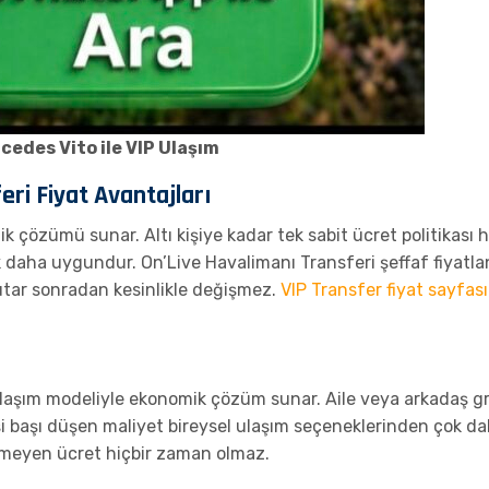
cedes Vito ile VIP Ulaşım
ri Fiyat Avantajları
çözümü sunar. Altı kişiye kadar tek sabit ücret politikası he
k daha uygundur. On’Live Havalimanı Transferi şeffaf fiyatla
utar sonradan kesinlikle değişmez.
VIP Transfer fiyat sayfas
laşım modeliyle ekonomik çözüm sunar. Aile veya arkadaş grub
işi başı düşen maliyet bireysel ulaşım seçeneklerinden çok da
nmeyen ücret hiçbir zaman olmaz.