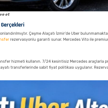
rve et
 Gerçekleri
onlandırılmıştır. Çeşme Alaçatı İzmir’de Uber bulunmamaktad
nsfer
rezervasyonlu garanti sunar. Mercedes Vito ile premiu
sfer hizmeti kullanın. 7/24 kesintisiz Mercedes araçlarla pr
yatı transferlerinde sabit fiyat politikası uygulanır. Rezerv