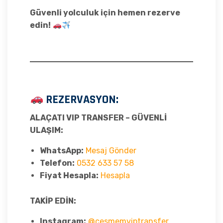
Güvenli yolculuk için hemen rezerve
edin!
REZERVASYON:
ALAÇATI VIP TRANSFER – GÜVENLİ
ULAŞIM:
WhatsApp:
Mesaj Gönder
Telefon:
0532 633 57 58
Fiyat Hesapla:
Hesapla
TAKİP EDİN:
Instagram:
@cesmemviptransfer