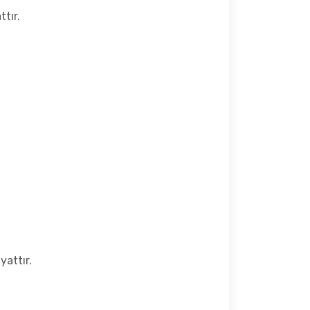
tır.
yattır.