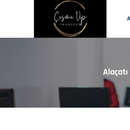
A
Alaçatı