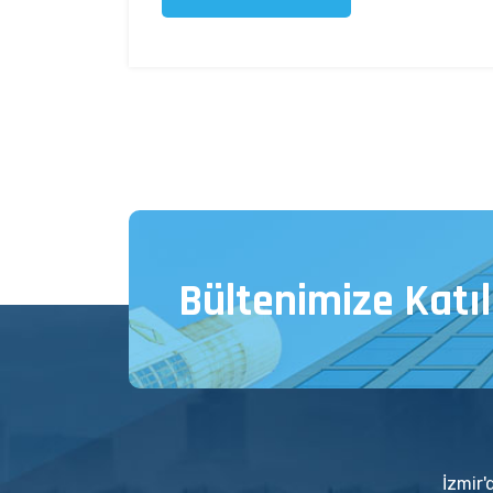
Bültenimize Katıl
İzmir