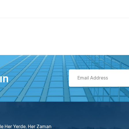
ın
'de Her Yerde, Her Zaman