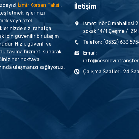
İletişim
ızdayız!
İzmir Korsan Taksi
,
keşfetmek, işlerinizi
tmek veya özel
İsmet inönü mahallesi 
iklerinizde sizi rahatça
sokak 14/1 Çeşme / İZM
k için güvenilir bir ulaşım
Telefon: (0532) 633 575
dür. Hızlı, güvenli ve
rlu taşıma hizmeti sunarak,
Email:
ğiniz her noktaya
info@cesmeviptransfer
ında ulaşmanızı sağlıyoruz.
Çalışma Saatleri: 24 Sa