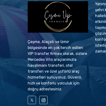
Yanın
şehri 
halle
etkinl
taşıma
çözümü
konfo
Çeşme, Alaçatı ve İzmir
istedi
bölgesinde en çok tercih edilen
zaman
VIP transfer firması olarak, sizlere
Mercedes Vito araçlarımızla
havalimanı transferi, otel
transferi ve özel şoförlü araç
hizmetleri sunuyoruz. Güvenli,
hızlı ve konforlu yolculuk için
doğru adrestesiniz.