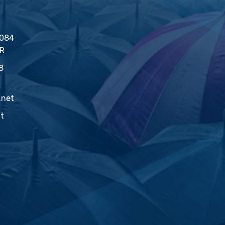
2084
İR
8
.net
at