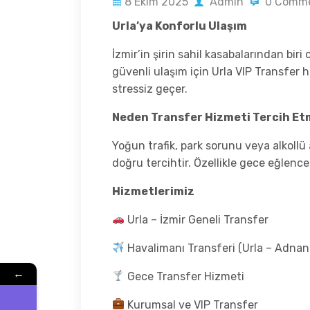
8 Ekim 2025
Admin
0 Comm
Urla’ya Konforlu Ulaşım
İzmir’in şirin sahil kasabalarından biri
güvenli ulaşım için Urla VIP Transfer h
stressiz geçer.
Neden Transfer Hizmeti Tercih Etm
Yoğun trafik, park sorunu veya alkollü
doğru tercihtir. Özellikle gece eğlenc
Hizmetlerimiz
Urla – İzmir Geneli Transfer
Havalimanı Transferi (Urla – Adna
←
Gece Transfer Hizmeti
Kurumsal ve VIP Transfer