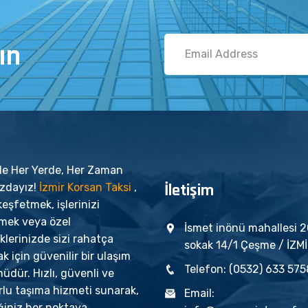
ın
'de Her Yerde, Her Zaman
İletişim
ızdayız!
İzmir Korsan Taksi
,
keşfetmek, işlerinizi
tmek veya özel
İsmet inönü mahallesi 
iklerinizde sizi rahatça
sokak 14/1 Çeşme / İZM
k için güvenilir bir ulaşım
Telefon: (0532) 633 575
dür. Hızlı, güvenli ve
rlu taşıma hizmeti sunarak,
Email:
ğiniz her noktaya