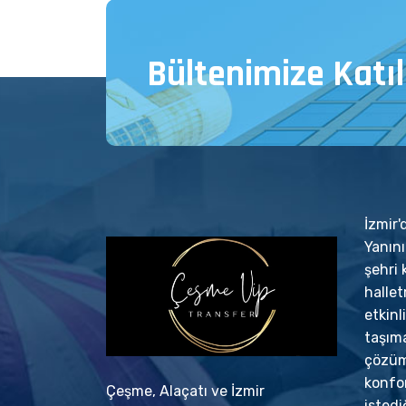
Bültenimize Katıl
İzmir
Yanın
şehri 
halle
etkinl
taşıma
çözümü
konfo
Çeşme, Alaçatı ve İzmir
istedi