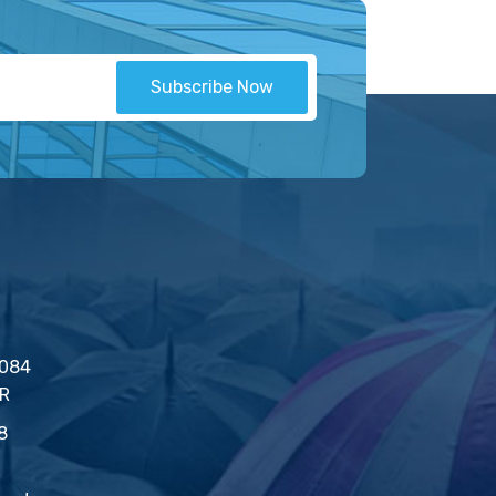
Subscribe Now
2084
İR
8