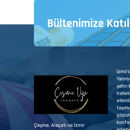
Bültenimize Katıl
İzmir
Yanın
şehri 
halle
etkinl
taşıma
çözümü
konfo
Çeşme, Alaçatı ve İzmir
istedi