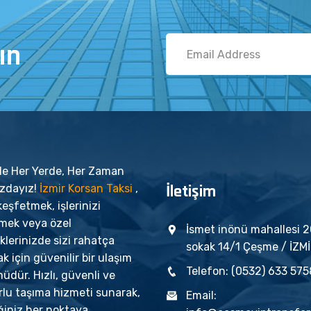
ın
'de Her Yerde, Her Zaman
İletişim
ızdayız!
İzmir Korsan Taksi
,
keşfetmek, işlerinizi
tmek veya özel
İsmet inönü mahallesi 
iklerinizde sizi rahatça
sokak 14/1 Çeşme / İZM
k için güvenilir bir ulaşım
Telefon: (0532) 633 575
dür. Hızlı, güvenli ve
rlu taşıma hizmeti sunarak,
Email:
ğiniz her noktaya