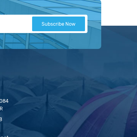
Subscribe Now
2084
İR
8