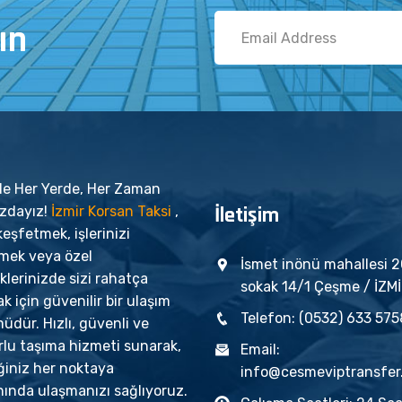
ın
'de Her Yerde, Her Zaman
İletişim
ızdayız!
İzmir Korsan Taksi
,
keşfetmek, işlerinizi
tmek veya özel
İsmet inönü mahallesi 
iklerinizde sizi rahatça
sokak 14/1 Çeşme / İZM
k için güvenilir bir ulaşım
Telefon: (0532) 633 575
dür. Hızlı, güvenli ve
rlu taşıma hizmeti sunarak,
Email:
ğiniz her noktaya
info@cesmeviptransfer
ında ulaşmanızı sağlıyoruz.