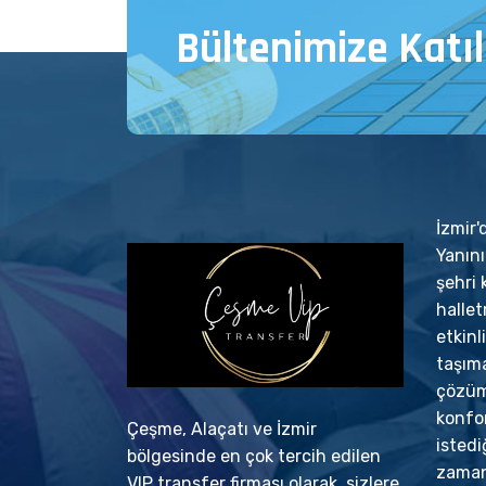
Bültenimize Katıl
İzmir
Yanın
şehri 
halle
etkinl
taşıma
çözümü
konfo
Çeşme, Alaçatı ve İzmir
istedi
bölgesinde en çok tercih edilen
zaman
VIP transfer firması olarak, sizlere