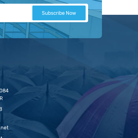
Subscribe Now
2084
İR
8
.net