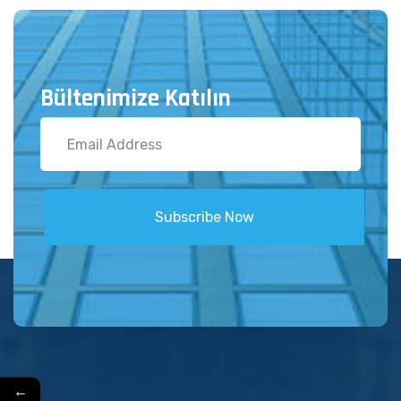
Bültenimize Katılın
Subscribe Now
←